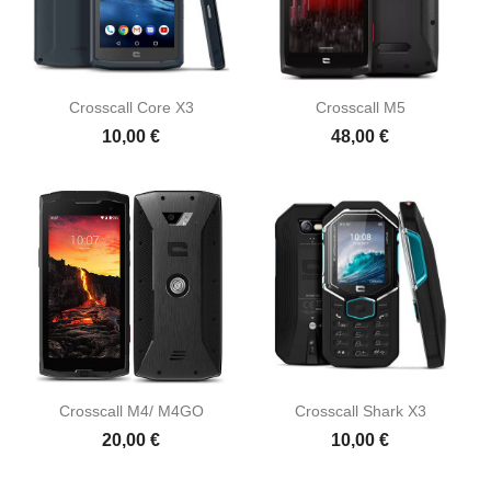
Crosscall Core X3
Crosscall M5
10,00 €
48,00 €
Crosscall M4/ M4GO
Crosscall Shark X3
20,00 €
10,00 €