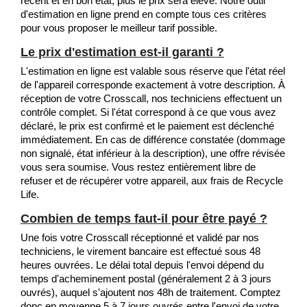
récent et en bon état, plus le prix sera élevé. Notre outil
d'estimation en ligne prend en compte tous ces critères
pour vous proposer le meilleur tarif possible.
Le prix d'estimation est-il garanti ?
L'estimation en ligne est valable sous réserve que l'état réel
de l'appareil corresponde exactement à votre description. À
réception de votre Crosscall, nos techniciens effectuent un
contrôle complet. Si l'état correspond à ce que vous avez
déclaré, le prix est confirmé et le paiement est déclenché
immédiatement. En cas de différence constatée (dommage
non signalé, état inférieur à la description), une offre révisée
vous sera soumise. Vous restez entièrement libre de
refuser et de récupérer votre appareil, aux frais de Recycle
Life.
Combien de temps faut-il pour être payé ?
Une fois votre Crosscall réceptionné et validé par nos
techniciens, le virement bancaire est effectué sous 48
heures ouvrées. Le délai total depuis l'envoi dépend du
temps d'acheminement postal (généralement 2 à 3 jours
ouvrés), auquel s'ajoutent nos 48h de traitement. Comptez
donc en moyenne 5 à 7 jours ouvrés entre l'envoi de votre